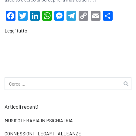
Facebook
Twitter
LinkedIn
WhatsApp
Messenger
Telegram
Copy
Email
Condi
Link
Leggi tutto
Ricerca
per:
Articoli recenti
MUSICOTERAPIA IN PSICHIATRIA
CONNESSIONI – LEGAMI – ALLEANZE