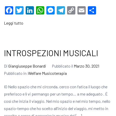
Facebook
Twitter
LinkedIn
WhatsApp
Messenger
Telegram
Copy
Email
Condi
Link
Leggi tutto
INTROSPEZIONI MUSICALI
Di
Giangiuseppe Bonardi
Pubblicato il
Marzo 30, 2021
Pubblicato in:
Welfare Musicoterapia
IO Nello spazio che mi circonda, cerco con fatica il luogo che
preferisco e lì vi permango per un tempo… a me adeguato . È
così che inizia il viaggio. Nel mio spazio e nel mio tempo, nello
spazio-tempo che ho scelto all’inizio del viaggio, mi metto in
ascolto e cerco di percepire la musica del […]