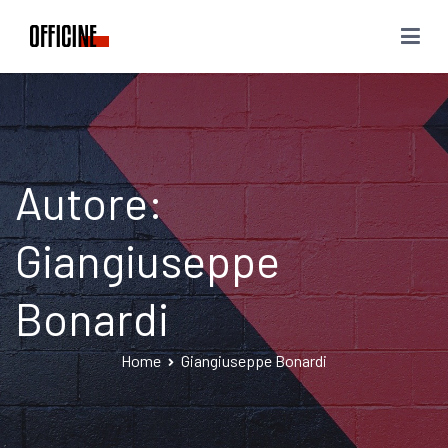
Vai
al
Officine Thelo
Art – Music – Meet
contenuto
Autore:
Giangiuseppe
Bonardi
Home
Giangiuseppe Bonardi