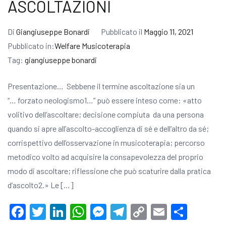
ASCOLTAZIONI
Di
Giangiuseppe Bonardi
Pubblicato il
Maggio 11, 2021
Pubblicato in:
Welfare Musicoterapia
Tag:
giangiuseppe bonardi
Presentazione… Sebbene il termine ascoltazione sia un
“… forzato neologismo1…” può essere inteso come: «atto
volitivo dell’ascoltare; decisione compiuta da una persona
quando si apre all’ascolto-accoglienza di sé e dell’altro da sé;
corrispettivo dell’osservazione in musicoterapia; percorso
metodico volto ad acquisire la consapevolezza del proprio
modo di ascoltare; riflessione che può scaturire dalla pratica
d’ascolto2.» Le […]
Facebook
Twitter
LinkedIn
WhatsApp
Messenger
Telegram
Copy
Email
Condi