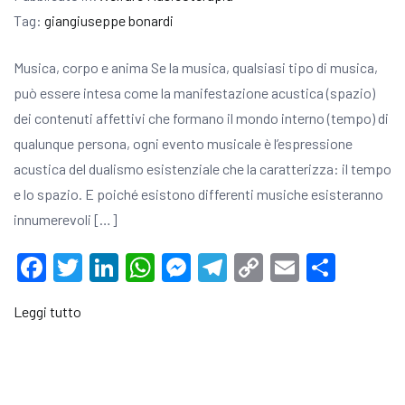
Tag:
giangiuseppe bonardi
Musica, corpo e anima Se la musica, qualsiasi tipo di musica,
può essere intesa come la manifestazione acustica (spazio)
dei contenuti affettivi che formano il mondo interno (tempo) di
qualunque persona, ogni evento musicale è l’espressione
acustica del dualismo esistenziale che la caratterizza: il tempo
e lo spazio. E poiché esistono differenti musiche esisteranno
innumerevoli […]
Facebook
Twitter
LinkedIn
WhatsApp
Messenger
Telegram
Copy
Email
Condi
Link
Leggi tutto