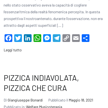
nello stato osservativo aveva la capacità di cogliere
l’essenzaritmica della realtà fenomenica percepita. In questa
prospettiva il nostroantenato, durante l’osservazione, non era
attratto dagli aspetti superficiali […]
Facebook
Twitter
LinkedIn
WhatsApp
Messenger
Telegram
Copy
Email
Condi
Link
Leggi tutto
PIZZICA INDIAVOLATA,
PIZZICA CHE CURA
Di
Giangiuseppe Bonardi
Pubblicato il
Maggio 18, 2021
Pubblicato in:
Welfare Musicoterapia