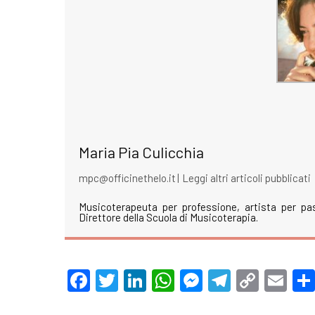
Maria Pia Culicchia
mpc@officinethelo.it
|
Leggi altri articoli pubblicati
Musicoterapeuta per professione, artista per pa
Direttore della Scuola di Musicoterapia.
Facebook
Twitter
LinkedIn
WhatsApp
Messenger
Telegra
Copy
Em
Link