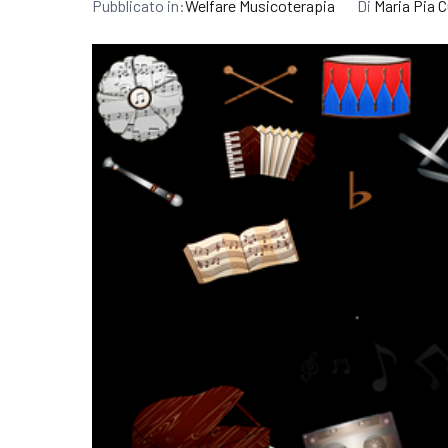
Pubblicato in:
Welfare Musicoterapia
Di
Maria Pia C