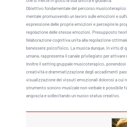
che si mette in gioco la sua unicità e globalità.
Obiettivo fondamentale del percorso musicoterapico è qu
mentale promuovendo un lavoro sulle emozioni e sull’af
espressione delle proprie emozioni e percepire le prop
regolazione delle stesse emozioni. Presupposto teoric
l’elaborazione cognitiva unita alla regolazione ottima
benessere psicofisico. La musica dunque, in virtù di 
umana, rappresenta il canale privilegiato per attivar
Inoltre il setting gruppale musicoterapico, ponendos
creatività e drammatizzazione degli accadimenti pass
visualizzazione dei vissuti emozionali dolorosi a cui n
strumento sonoro-musicale non verbale è possibile fa
angoscia e sollecitando un nuovo status creativo.