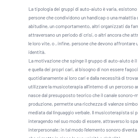
La tipologia dei gruppi di auto-aiuto è varia, esistono
persone che condividono un handicap o una malattia cr
abitudine, un comportamento, altri organizzati da famil
attraversano un periodo di crisi, o altri ancora che 
le loro vite, o , infine, persone che devono affrontar
identità.
La motivazione che spinge il gruppo di auto-aiuto è il
e quella dei propri cari, al bisogno di non essere fago
quotidianamente ai loro cari e dalla necessità di tro
utilizzare la musicoterapia all’interno di un percorso 
nasce dal presupposto teorico che il canale sonoro-mus
produzione, permette una ricchezza di valenze simbol
mediata dal linguaggio verbale. Il musicoterapista si p
interagendo nel suo modo di essere, attraverso lo spaz
interpersonale; in tal modo l’elemento sonoro divent