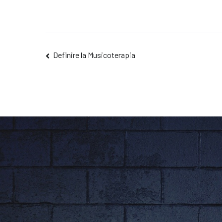
Navigazione
Definire la Musicoterapia
articoli