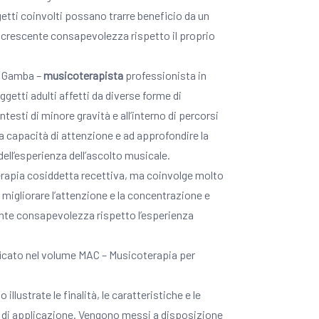
getti coinvolti possano trarre beneficio da un
a crescente consapevolezza rispetto il proprio
ra Gamba –
musicoterapista
professionista in
oggetti adulti affetti da diverse forme di
testi di minore gravità e all’interno di percorsi
ia capacità di attenzione e ad approfondire la
ell’esperienza dell’ascolto musicale.
erapia cosiddetta recettiva, ma coinvolge molto
di migliorare l’attenzione e la concentrazione e
nte consapevolezza rispetto l’esperienza
ificato nel volume MAC – Musicoterapia per
llustrate le finalità, le caratteristiche e le
ti di applicazione. Vengono messi a disposizione