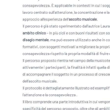
consapevolezza. È applicabile in contesti in cui i sog
lavoro centrato sull’attenzione, la concentrazione e l
approccio all’esperienza dell’
ascolto musicale
.
Il percorso è già stato sperimentato dall’autrice Lau
ambito clinico
– in più cicli e con buoni risultati con s
disagio mentale
, ma può essere utilizzato anche in con
formativi, con soggetti motivati a migliorare la propr
consapevolezza rispetto la propria modalità di fruire d
Il percorso proposto rientra nel campo della musicot
attivamente i partecipanti, la finalità è infatti quella 
di accompagnare il soggetto in un processo di cresce
dell’ascolto musicale.
Il protocollo è dettagliatamente illustrato ed esempl
l’attenzione e la consapevolezza .
Il libro comprende una parte introduttiva in cui vengono i
specificità del percorso proposto, oltre che gli ambi