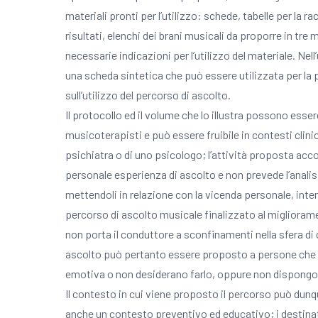
materiali pronti per l’utilizzo: schede, tabelle per la rac
risultati, elenchi dei brani musicali da proporre in tre 
necessarie indicazioni per l’utilizzo del materiale. Ne
una scheda sintetica che può essere utilizzata per la
sull’utilizzo del percorso di ascolto.
Il protocollo ed il volume che lo illustra possono esser
musicoterapisti e può essere fruibile in contesti clin
psichiatra o di uno psicologo; l’attività proposta acc
personale esperienza di ascolto e non prevede l’analis
mettendoli in relazione con la vicenda personale, interi
percorso di ascolto musicale finalizzato al miglioram
non porta il conduttore a sconfinamenti nella sfera di
ascolto può pertanto essere proposto a persone che 
emotiva o non desiderano farlo, oppure non dispongono
Il contesto in cui viene proposto il percorso può dunqu
anche un contesto preventivo ed educativo; i destina