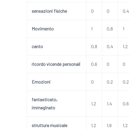
sensazioni fisiche
0
0
0,4
Movimento
1
0,8
1
canto
0,8
0,4
1,2
ricordo vicende personali
0,6
0
0
Emozioni
0
0,2
0,2
fantasticato,
1,2
1,4
0,6
immaginato
struttura musicale
1,2
1,6
1,2