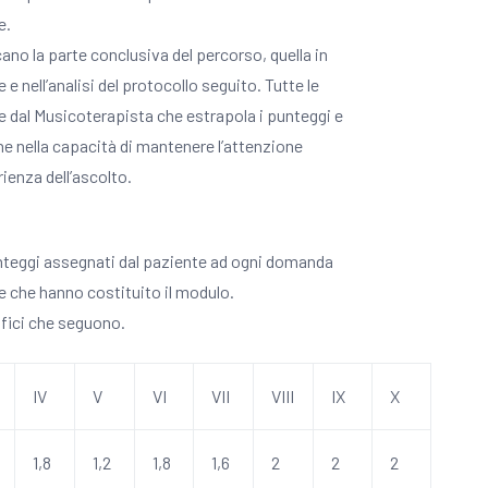
e.
ano la parte conclusiva del percorso, quella in
e nell’analisi del protocollo seguito. Tutte le
 dal Musicoterapista che estrapola i punteggi e
ne nella capacità di mantenere l’attenzione
rienza dell’ascolto.
unteggi assegnati dal paziente ad ogni domanda
te che hanno costituito il modulo.
rafici che seguono.
IV
V
VI
VII
VIII
IX
X
1,8
1,2
1,8
1,6
2
2
2