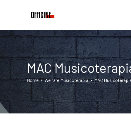
Vai
al
Officine Thelo
Art – Music – Meet
contenuto
MAC Musicoterapia
Home
Welfare Musicoterapia
MAC Musicoterapia 