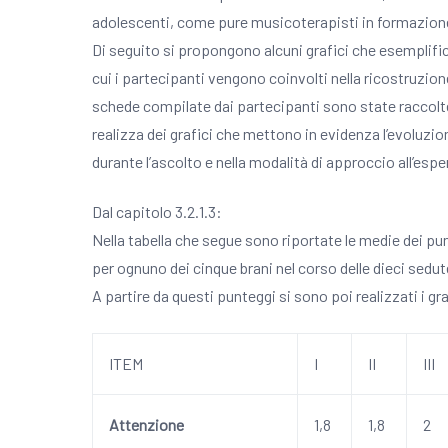
adolescenti, come pure musicoterapisti in formazion
Di seguito si propongono alcuni grafici che esemplific
cui i partecipanti vengono coinvolti nella ricostruzione 
schede compilate dai partecipanti sono state raccolte
realizza dei grafici che mettono in evidenza l’evoluzio
durante l’ascolto e nella modalità di approccio all’espe
Dal capitolo 3.2.1.3:
Nella tabella che segue sono riportate le medie dei p
per ognuno dei cinque brani nel corso delle dieci sedu
A partire da questi punteggi si sono poi realizzati i g
ITEM
I
II
III
Attenzione
1,8
1,8
2