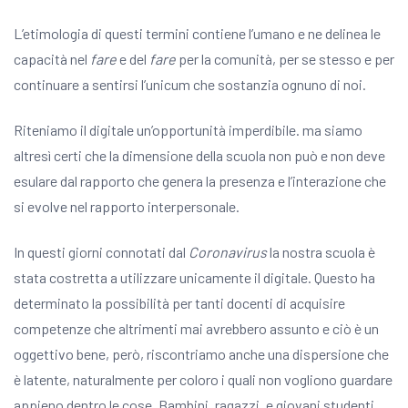
L’etimologia di questi termini contiene l’umano e ne delinea le
capacità nel
fare
e del
fare
per la comunità, per se stesso e per
continuare a sentirsi l’unicum che sostanzia ognuno di noi.
Riteniamo il digitale un’opportunità imperdibile. ma siamo
altresì certi che la dimensione della scuola non può e non deve
esulare dal rapporto che genera la presenza e l’interazione che
si evolve nel rapporto interpersonale.
In questi giorni connotati dal
Coronavirus
la nostra scuola è
stata costretta a utilizzare unicamente il digitale. Questo ha
determinato la possibilità per tanti docenti di acquisire
competenze che altrimenti mai avrebbero assunto e ciò è un
oggettivo bene, però, riscontriamo anche una dispersione che
è latente, naturalmente per coloro i quali non vogliono guardare
appieno dentro le cose. Bambini, ragazzi, e giovani studenti