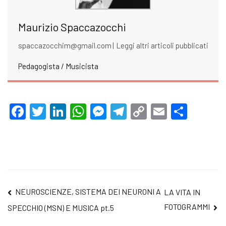
Maurizio Spaccazocchi
spaccazocchim@gmail.com
|
Leggi altri articoli pubblicati
Pedagogista / Musicista
Facebook
Twitter
LinkedIn
WhatsApp
Messenger
Telegram
Copy
Email
Condi
Link
Navigazione
NEUROSCIENZE, SISTEMA DEI NEURONI A
LA VITA IN
FOTOGRAMMI
SPECCHIO (MSN) E MUSICA pt.5
articoli