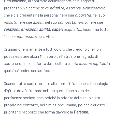
L’
educazione
, al contrario dell’
insegnare
, ha bisogno di
presenza viva perché deve
educĕre
, estrarre, tirar fuori
ciò
che è già presente nella persona, nella sua
biografia,
nei suoi
vissuti,
nelle sue
azioni,
nel suo
comportamento,
nelle sue
relazioni,
emozioni, abilità, saperi
acquisiti…
insomma tutto
il suo
saper essere
nella vita.
Ci uniamo fermamente a tutti coloro che credono che non
possa esistere alcun Ministero dell’Istruzione in grado di
sostenere la sola priorità della cultura e della
lezione digitale
in
qualsiasi ordine scolastico.
Quando tutto sarà ritornato alla normalità, anche la tecnologia
digitale dovrà ritornare nel suo quotidiano alveo delle
pertinenze scolastiche, poiché la priorità della scuola sta
proprio nel contatto, nella relazione umana, poiché è questo il
prioritario rapporto che forma davvero la
Persona
.