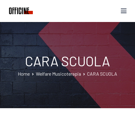
Vai
al
Officine Thelo
Art – Music – Meet
contenuto
CARA SCUOLA
Home
Welfare Musicoterapia
CARA SCUOLA