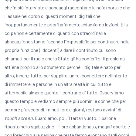
che in più interviste e sondaggi raccontano la noia mortale che
li assale nel corso di questi momenti digitali che,
inopportunamente e prioritariamente chiamiamo lezioni. E la
colpa non è certamente di quanti con straordinaria
abnegazione stanno facendo l’impossibile per continuare nella
propria funzione (i docenti) a dare il contributo cui sono
chiamati per il ruolo che lo Stato gli ha conferito. Il problema
attiene proprio allo strumento perché il digitale è nato per
altro, innanzitutto, per supplire, unire, connettere nell’intento
di immettere le persone in un’altra realtà in cui tutto è
affermabile almeno quanto il contrario di tutto. Osserviamo
questo tempo e vediamo sempre più uomini e donne che per
sempre più secondi, minuti, ore e giorni, restano avvinti di
touch screen
. Guardiamo, poi, il tartan vuoto, il pallone
riposto nello sgabuzzino, il libro abbandonato, magari aperto e
con l’orecchio alla pagina che resta fermo e lontano dagli occhi,