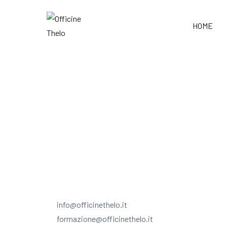
HOME
Officine Thelo
Art – Music – Meet
CONTATTI
info@officinethelo.it
formazione@officinethelo.it